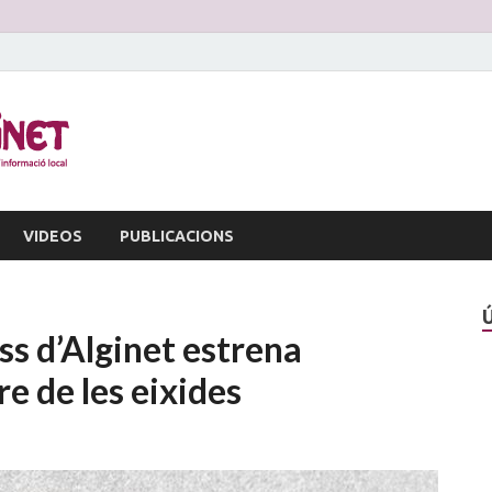
La Veu d'Alginet
Periòdic dinformació local
VIDEOS
PUBLICACIONS
oss d’Alginet estrena
re de les eixides