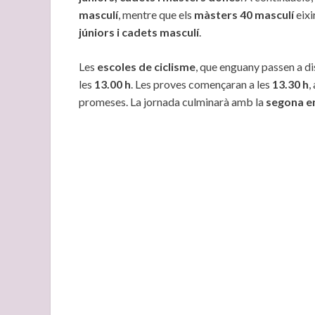
masculí
, mentre que els
màsters 40 masculí
eixi
júniors i cadets masculí
.
Les
escoles de ciclisme
, que enguany passen a d
les
13.00 h
. Les proves començaran a les
13.30 h
,
promeses. La jornada culminarà amb la
segona en