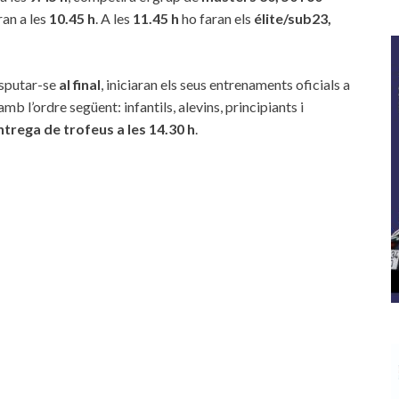
ran a les
10.45 h
. A les
11.45 h
ho faran els
élite/sub23,
isputar-se
al final
, iniciaran els seus entrenaments oficials a
 amb l’ordre següent: infantils, alevins, principiants i
trega de trofeus a les 14.30 h
.