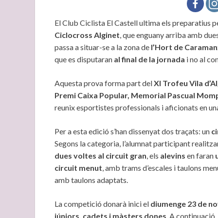
El Club Ciclista El Castell ultima els preparatius 
Ciclocross Alginet
, que enguany arriba amb due
passa a situar-se a la zona de
l’Hort de Caraman
que es disputaran
al final de la jornada
i no al co
Aquesta prova forma part del
XI Trofeu Vila d’A
Premi Caixa Popular, Memorial Pascual Mom
reunix esportistes professionals i aficionats en un
Per a esta edició s’han dissenyat dos traçats: un
c
Segons la categoria, l’alumnat participant realitza
dues voltes al circuit gran
, els
alevins
en faran
circuit menut
, amb trams d’escales i taulons men
amb taulons adaptats.
La competició donarà inici el
diumenge 23 de nov
júniors, cadets i màsters dones
. A continuació,