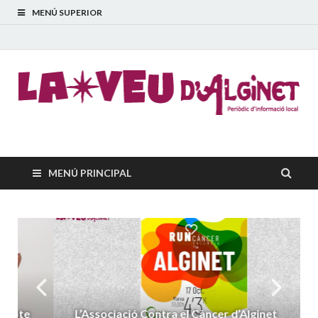
MENÚ SUPERIOR
La Veu d'Alginet
Periòdic dinformació local
MENÚ PRINCIPAL
L’Associació Contra el Càncer d’Alginet