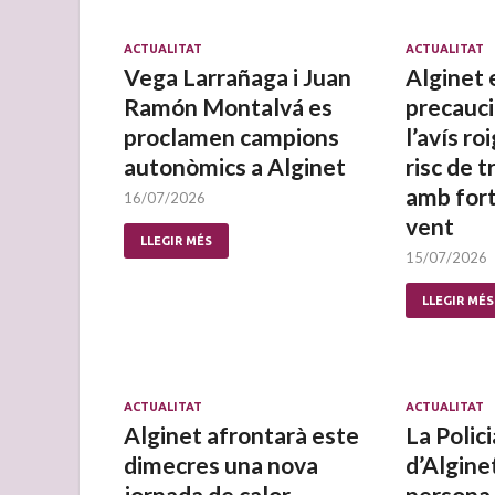
ACTUALITAT
ACTUALITAT
Vega Larrañaga i Juan
Alginet 
Ramón Montalvá es
precauc
proclamen campions
l’avís roi
autonòmics a Alginet
risc de 
amb fort
16/07/2026
vent
LLEGIR MÉS
15/07/2026
LLEGIR MÉS
ACTUALITAT
ACTUALITAT
Alginet afrontarà este
La Polici
dimecres una nova
d’Algine
jornada de calor
persona 