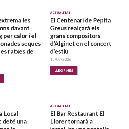
ACTUALITAT
extrema les
El Centenari de Pepita
ions davant
Greus realçarà els
g per calor i el
grans compositors
tronades seques
d’Alginet en el concert
es ratxes de
d’estiu
15/07/2026
LLEGIR MÉS
ACTUALITAT
a Local
El Bar Restaurant El
t deté una
Llorer tornarà a
per la
instal·lar una pantalla