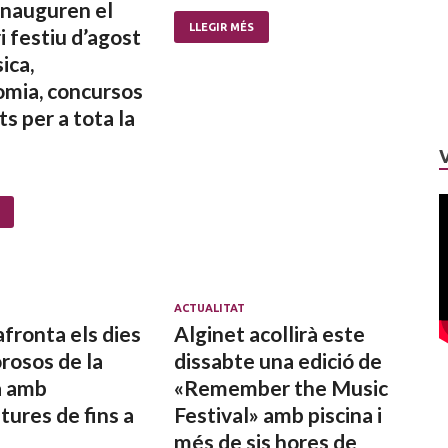
 inauguren el
LLEGIR MÉS
i festiu d’agost
ica,
omia, concursos
ats per a tota la
ACTUALITAT
afronta els dies
Alginet acollirà este
rosos de la
dissabte una edició de
a amb
«Remember the Music
ures de fins a
Festival» amb piscina i
més de sis hores de