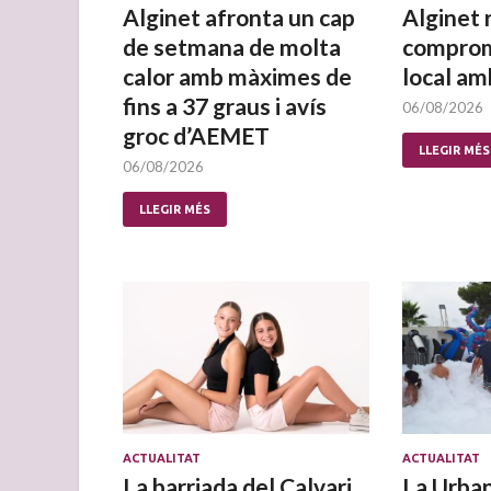
Alginet afronta un cap
Alginet 
de setmana de molta
comprom
calor amb màximes de
local am
fins a 37 graus i avís
06/08/2026
groc d’AEMET
LLEGIR MÉS
06/08/2026
LLEGIR MÉS
ACTUALITAT
ACTUALITAT
La barriada del Calvari
La Urban