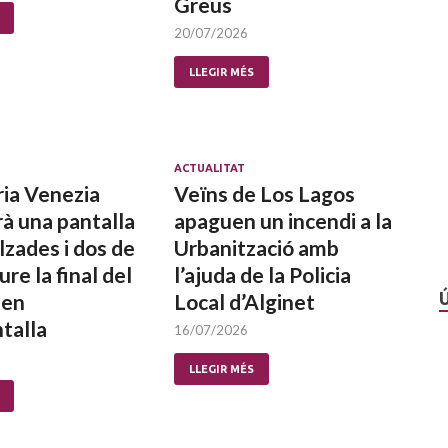
Greus
20/07/2026
LLEGIR MÉS
ACTUALITAT
ria Venezia
Veïns de Los Lagos
rà una pantalla
apaguen un incendi a la
lzades i dos de
Urbanització amb
ure la final del
l’ajuda de la Policia
 en
Local d’Alginet
talla
16/07/2026
LLEGIR MÉS