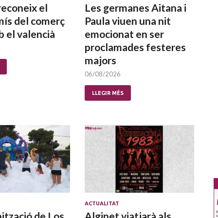
reconeix el
Les germanes Aitana i
ís del comerç
Paula viuen una nit
b el valencià
emocionat en ser
proclamades festeres
majors
06/08/2026
LLEGIR MÉS
ACTUALITAT
ització de Los
Alginet viatjarà als