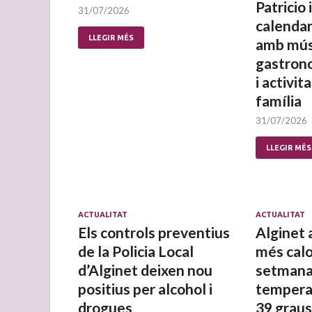
Patricio
31/07/2026
calendar
LLEGIR MÉS
amb mús
gastron
i activit
família
31/07/2026
LLEGIR MÉS
ACTUALITAT
ACTUALITAT
Els controls preventius
Alginet 
de la Policia Local
més calo
d’Alginet deixen nou
setman
positius per alcohol i
temperat
drogues
39 graus