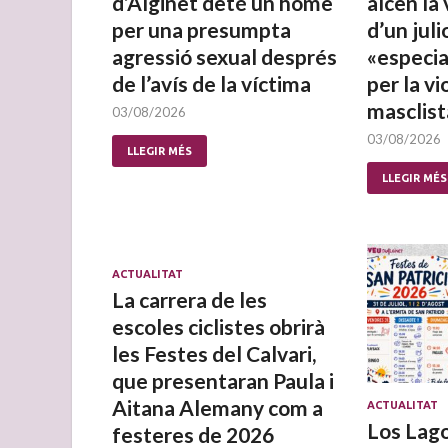
d’Alginet deté un home
alcen la
per una presumpta
d’un juli
agressió sexual després
«especi
de l’avís de la víctima
per la vi
masclist
03/08/2026
03/08/2026
LLEGIR MÉS
LLEGIR MÉS
ACTUALITAT
La carrera de les
escoles ciclistes obrirà
les Festes del Calvari,
que presentaran Paula i
Aitana Alemany com a
ACTUALITAT
Los Lago
festeres de 2026