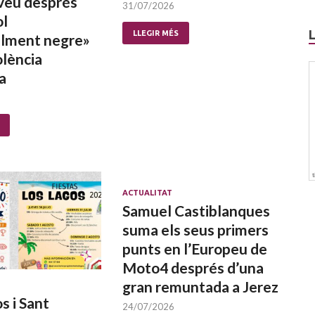
 veu després
31/07/2026
ol
LLEGIR MÉS
alment negre»
olència
a
ACTUALITAT
Samuel Castiblanques
suma els seus primers
punts en l’Europeu de
Moto4 després d’una
gran remuntada a Jerez
s i Sant
24/07/2026