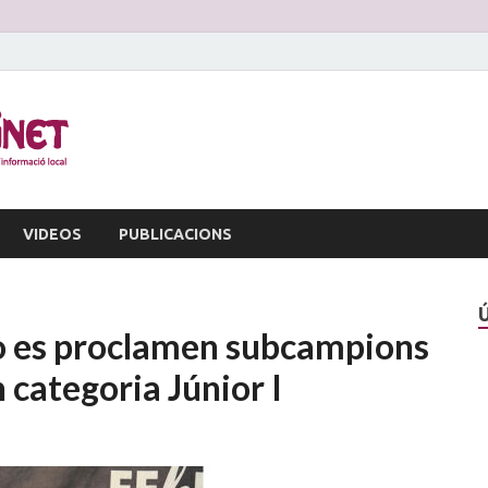
La Veu d'Alginet
Periòdic dinformació local
VIDEOS
PUBLICACIONS
o es proclamen subcampions
n categoria Júnior I