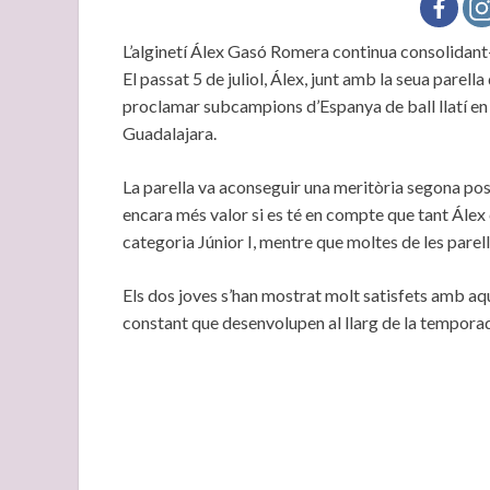
L’alginetí Álex Gasó Romera continua consolidant-
El passat 5 de juliol, Álex, junt amb la seua parell
proclamar subcampions d’Espanya de ball llatí en 
Guadalajara.
La parella va aconseguir una meritòria segona posi
encara més valor si es té en compte que tant Ále
categoria Júnior I, mentre que moltes de les parel
Els dos joves s’han mostrat molt satisfets amb aque
constant que desenvolupen al llarg de la tempora