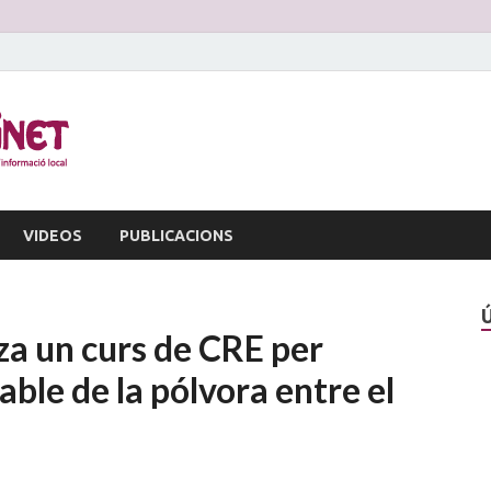
La Veu d'Alginet
Periòdic dinformació local
VIDEOS
PUBLICACIONS
tza un curs de CRE per
ble de la pólvora entre el