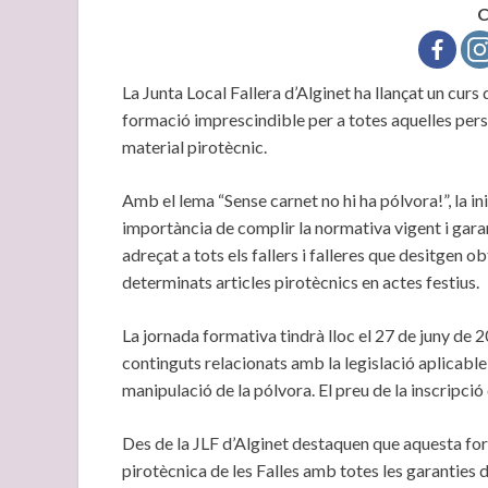
C
La Junta Local Fallera d’Alginet ha llançat un cu
formació imprescindible per a totes aquelles per
material pirotècnic.
Amb el lema “Sense carnet no hi ha pólvora!”, la ini
importància de complir la normativa vigent i garan
adreçat a tots els fallers i falleres que desitgen ob
determinats articles pirotècnics en actes festius.
La jornada formativa tindrà lloc el 27 de juny de 
continguts relacionats amb la legislació aplicable
manipulació de la pólvora. El preu de la inscripció
Des de la JLF d’Alginet destaquen que aquesta fo
pirotècnica de les Falles amb totes les garanties d