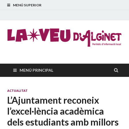
MENÚ SUPERIOR
La Veu d'Alginet
Periòdic dinformació local
MENÚ PRINCIPAL
ACTUALITAT
L’Ajuntament reconeix
l’excel·lència acadèmica
dels estudiants amb millors