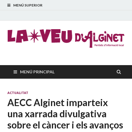
MENÚ SUPERIOR
La Veu d'Alginet
Periòdic dinformació local
MENÚ PRINCIPAL
ACTUALITAT
AECC Alginet imparteix
una xarrada divulgativa
sobre el càncer i els avanços