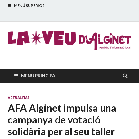
MENÚ SUPERIOR
La Veu d'Alginet
Periòdic dinformació local
MENÚ PRINCIPAL
ACTUALITAT
AFA Alginet impulsa una
campanya de votació
solidària per al seu taller