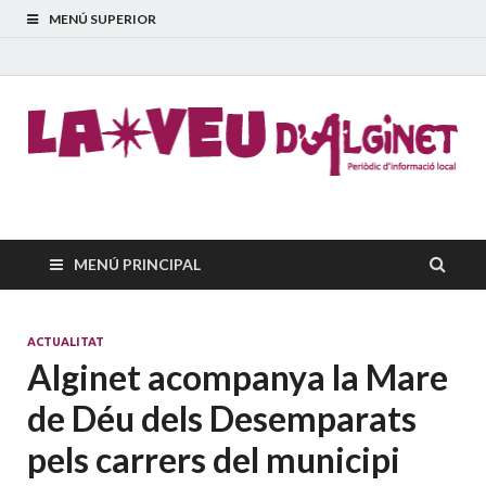
MENÚ SUPERIOR
La Veu d'Alginet
Periòdic dinformació local
MENÚ PRINCIPAL
ACTUALITAT
Alginet acompanya la Mare
de Déu dels Desemparats
pels carrers del municipi