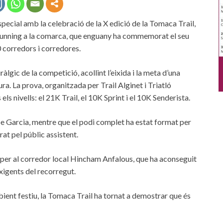
special amb la celebració de la X edició de la Tomaca Trail,
l running a la comarca, que enguany ha commemorat el seu
 corredors i corredores.
àlgic de la competició, acollint l’eixida i la meta d’una
ra. La prova, organitzada per Trail Alginet i Triatló
els nivells: el 21K Trail, el 10K Sprint i el 10K Senderista.
lipe Garcia, mentre que el podi complet ha estat format per
rat pel públic assistent.
ut per al corredor local Hincham Anfalous, que ha aconseguit
xigents del recorregut.
ient festiu, la Tomaca Trail ha tornat a demostrar que és