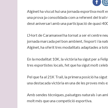
Alginet ha viscut hui una jornada esportiva molt e
una prova ja consolidada com a referent del trai
desé aniversari amb una participació de quasi 400
L’Hort de Caramanxel ha tornat a ser el centre neur
jornada marcada pel bon ambient, l’esport i la natu
Alginet, ha oferit tres modalitats adaptades a tots 
En la modalitat 10K, la victòria ha sigut per a Fe
tres esportistes locals, fet que ha sigut molt celeb
Pel que fa al 21K Trail, la primera posició ha sig
una destacada victòria en una de les proves més e
Amb sendes tècniques, paisatges naturals i un amb
molt més que una competició esportiva.