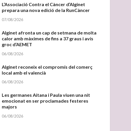
L’Associació Contra el Càncer d’Alginet
prepara una nova edició de la RunCàncer
07/08/2026
Alginet afronta un cap de setmana de molta
calor amb màximes de fins a 37 graus i avís
groc d’AEMET
06/08/2026
Alginet reconeix el compromís del comerç
local amb el valencià
06/08/2026
Les germanes Aitana i Paula viuen una nit
emocionat en ser proclamades festeres
majors
06/08/2026