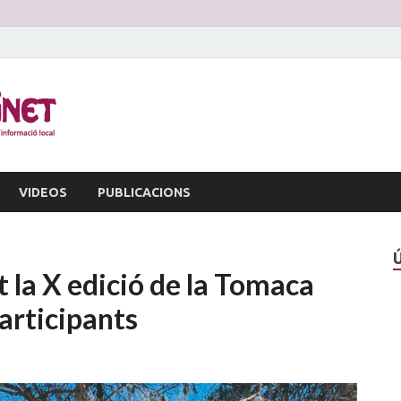
La Veu d'Alginet
Periòdic dinformació local
VIDEOS
PUBLICACIONS
t la X edició de la Tomaca
articipants