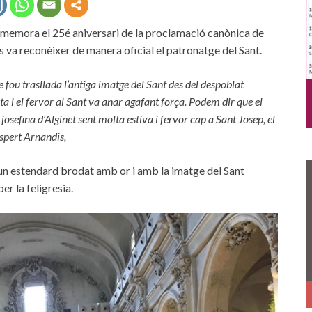
mmemora el 25é aniversari de la proclamació canònica de
es va reconèixer de manera oficial el patronatge del Sant.
 fou trasllada l’antiga imatge del Sant des del despoblat
ta i el fervor al Sant va anar agafant força. Podem dir que el
efina d’Alginet sent molta estiva i fervor cap a Sant Josep, el
spert Arnandis,
 un estendard brodat amb or i amb la imatge del Sant
er la feligresia.