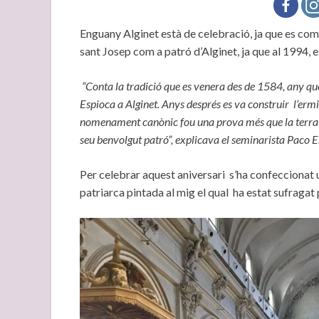
Enguany Alginet està de celebració, ja que es co
sant Josep com a patró d’Alginet, ja que al 1994, 
“Conta la tradició que es venera des de 1584, any que
Espioca a Alginet. Anys després es va construir l’ermi
nomenament canònic fou una prova més que la terra jos
seu benvolgut patró”, explicava el seminarista Paco E
Per celebrar aquest aniversari s’ha confeccionat
patriarca pintada al mig el qual ha estat sufragat p