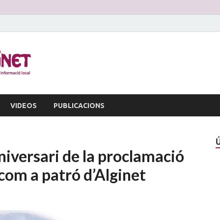
La Veu d'Alginet
Periòdic dinformació local
VIDEOS
PUBLICACIONS
niversari de la proclamació
com a patró d’Alginet