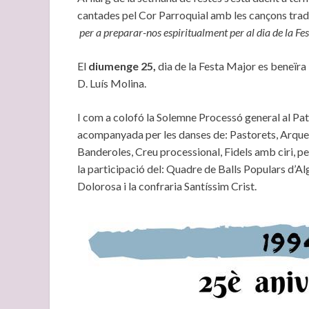
cantades pel Cor Parroquial amb les cançons trad
per a preparar-nos espiritualment per al dia de la Fe
El
diumenge 25,
dia de la Festa Major es beneïra 
D. Luís Molina.
I com a colofó la Solemne Processó general al Patr
acompanyada per les danses de: Pastorets, Arquets
Banderoles, Creu processional, Fidels amb ciri, per
la participació del: Quadre de Balls Populars d’Alg
Dolorosa i la confraria Santíssim Crist.