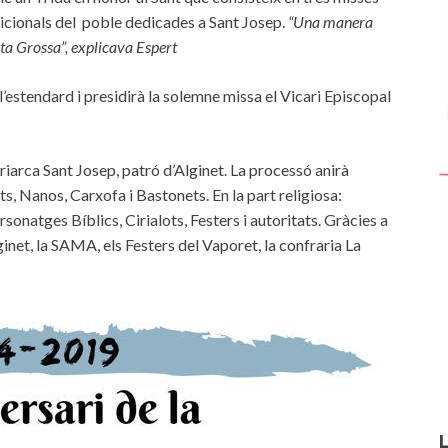
icionals del poble dedicades a Sant Josep.
“Una manera
sta Grossa”, explicava Espert
l’estendard i presidirà la solemne missa el Vicari Episcopal
iarca Sant Josep, patró d’Alginet. La processó anirà
, Nanos, Carxofa i Bastonets. En la part religiosa:
sonatges Bíblics, Cirialots, Festers i autoritats. Gràcies a
inet, la SAMA, els Festers del Vaporet, la confraria La