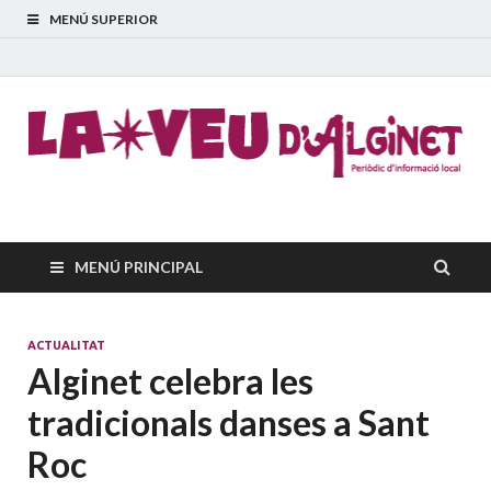
MENÚ SUPERIOR
La Veu d'Alginet
Periòdic dinformació local
MENÚ PRINCIPAL
ACTUALITAT
Alginet celebra les
tradicionals danses a Sant
Roc