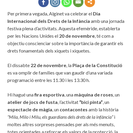
Per primera vegada, Alginet va celebrar el
Dia
Internacional dels Drets de la Infància
amb una jornada
festiva plena d’activitats. Aquesta efemèride, establerta
per les Nacions Unides el
20 de novembre
, té com a
objectiu conscienciar sobre la importància de garantir els
drets fonamentals dels xiquets i xiquetes.
El dissabte
22 de novembre
, la
Plaça de la Constitució
es va omplir de famílies que van gaudir d’una variada
programació entre les 11.30 i les 13.30 h.
Hi hagué una
fira esportiva
, una
màquina de roses
, un
atelier de jocs de fusta
, l’activitat
“bici pinta”
, un
espectacle de màgia
, un
contacontes
amb la història
“Mila, Milo i Milu, els guardians dels drets de la infància”
i
moltes altres sorpreses pensades per als més menuts,
totes orientades a reforçar els valors de la protecció, la