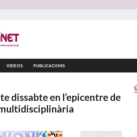
La Veu d'Alginet
Periòdic dinformació local
VIDEOS
PUBLICACIONS
te dissabte en l’epicentre de
multidisciplinària