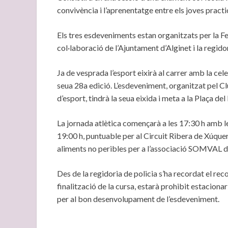
convivència i l’aprenentatge entre els joves prac
Els tres esdeveniments estan organitzats per la
col·laboració de l’Ajuntament d’Alginet i la regido
Ja de vesprada l’esport eixirà al carrer amb la cel
seua 28a edició. L’esdeveniment, organitzat pel Cl
d’esport, tindrà la seua eixida i meta a la Plaça del
La jornada atlètica començarà a les 17:30 h amb les
19:00 h, puntuable per al Circuit Ribera de Xúquer. 
aliments no peribles per a l’associació SOMVAL d
Des de la regidoria de policia s’ha recordat el recor
finalització de la cursa, estarà prohibit estacionar
per al bon desenvolupament de l’esdeveniment.