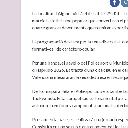
La localitat d’Alginet viurà el dissabte, 25 d’abril
marcials i l’atletisme popular que convertiran el pol
quatre grans esdeveniments que reuniran esportiste
La programació destaca per la seua diversitat, c
formatives i de caràcter popular.
Per una banda, el pavelló del Poliesportiu Munici
d’Hapkido 2026. Es tracta d’una cita clau en el ca
Valenciana mesuraran la seua destresa en tècniqu
De forma paral·lela, el Poliesportiu serà també 
Taekwondo. Esta competició és fonamental per a d
autonomia en futurs campionats nacionals, oferint
Pensant en la base, es realitzarà una jornada espe
Consistirà en una sessió d’entrenament col·lectiu