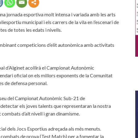
, una jornada esportiva molt intensa i variada amb les arts
iesportiu municipal i els carrers de la vila en l’escenari de
s de totes les edats i nivells.
ombinant competicions d’elit autonòmica amb activitats
pal d’Alginet acollirà el Campionat Autonòmic
lendari oficial on els millors exponents de la Comunitat
es de defensa personal.
la seu del Campionat Autonòmic Sub-21 de
etectar els joves talents que representaran la nostra
 combats d’alt nivell i gran dinamisme.
cial dels Jocs Esportius adreçada als més menuts.
 i combats de prova (Test Match) per a fomentar la