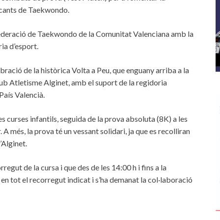
ticants de Taekwondo.
 Federació de Taekwondo de la Comunitat Valenciana amb la
ria d’esport.
ebració de la històrica Volta a Peu, que enguany arriba a la
ub Atletisme Alginet, amb el suport de la regidoria
 País Valencià.
 curses infantils, seguida de la prova absoluta (8K) a les
A més, la prova té un vessant solidari, ja que es recolliran
’Alginet.
regut de la cursa i que des de les 14:00 h i fins a la
 en tot el recorregut indicat i s’ha demanat la col·laboració