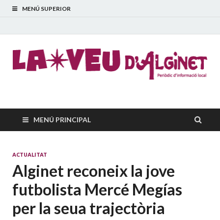
MENÚ SUPERIOR
La Veu d'Alginet
Periòdic dinformació local
MENÚ PRINCIPAL
ACTUALITAT
Alginet reconeix la jove
futbolista Mercé Megías
per la seua trajectòria