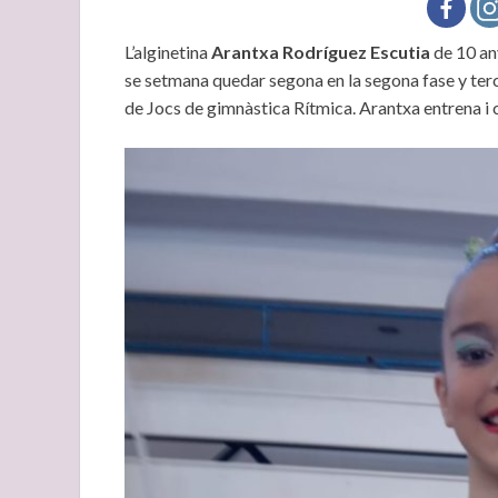
L’alginetina
Arantxa Rodríguez Escutia
de 10 any
se setmana quedar segona en la segona fase y terce
de Jocs de gimnàstica Rítmica. Arantxa entrena i