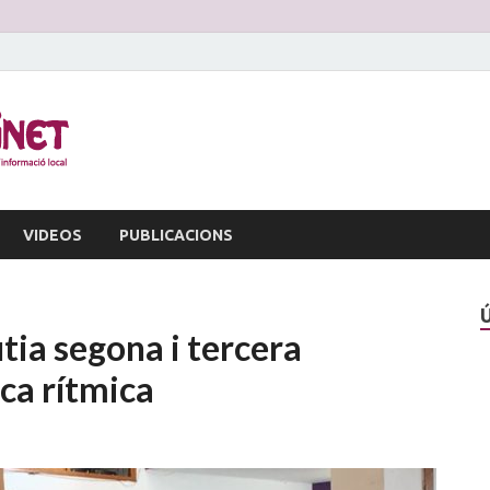
La Veu d'Alginet
Periòdic dinformació local
VIDEOS
PUBLICACIONS
ia segona i tercera
ica rítmica