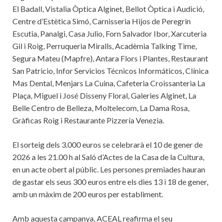
El Badall, Vistalia Òptica Alginet, Bellot Òptica i Audició,
Centre d’Estètica Simó, Carnisseria Hijos de Peregrin
Escutia, Panalgi, Casa Julio, Forn Salvador Ibor, Xarcuteria
Gil i Roig, Perruqueria Miralls, Acadèmia Talking Time,
Segura Mateu (Mapfre), Antara Flors i Plantes, Restaurant
San Patricio, Infor Servicios Técnicos Informáticos, Clínica
Mas Dental, Menjars La Cuina, Cafeteria Croissanteria La
Plaça, Miguel i José Disseny Floral, Galeries Alginet, La
Belle Centro de Belleza, Moltelecom, La Dama Rosa,
Gràficas Roig i Restaurante Pizzería Venezia.
El sorteig dels 3.000 euros se celebrarà el 10 de gener de
2026 a les 21.00 h al Saló d’Actes de la Casa de la Cultura,
en un acte obert al públic. Les persones premiades hauran
de gastar els seus 300 euros entre els dies 13 i 18 de gener,
amb un màxim de 200 euros per establiment.
Amb aquesta campanya, ACEAL reafirma el seu