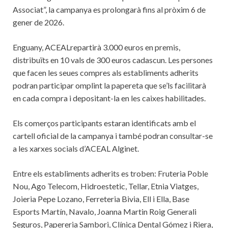
Associat”, la campanya es prolongarà fins al pròxim 6 de
gener de 2026.
Enguany, ACEALrepartirà 3.000 euros en premis,
distribuïts en 10 vals de 300 euros cadascun. Les persones
que facen les seues compres als establiments adherits
podran participar omplint la papereta que se’ls facilitarà
en cada compra i depositant-la en les caixes habilitades.
Els comerços participants estaran identificats amb el
cartell oficial de la campanya i també podran consultar-se
a les xarxes socials d’ACEAL Alginet.
Entre els establiments adherits es troben: Fruteria Poble
Nou, Ago Telecom, Hidroestetic, Tellar, Etnia Viatges,
Joieria Pepe Lozano, Ferreteria Bivia, Ell i Ella, Base
Esports Martín, Navalo, Joanna Martin Roig Generali
Seguros, Papereria Sambori, Clínica Dental Gómez i Riera,