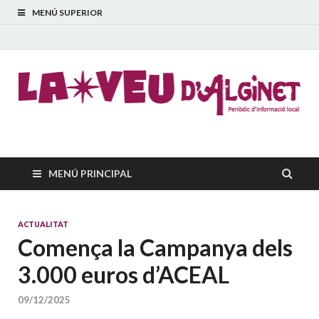
MENÚ SUPERIOR
La Veu d'Alginet
Periòdic dinformació local
MENÚ PRINCIPAL
ACTUALITAT
Comença la Campanya dels
3.000 euros d’ACEAL
09/12/2025