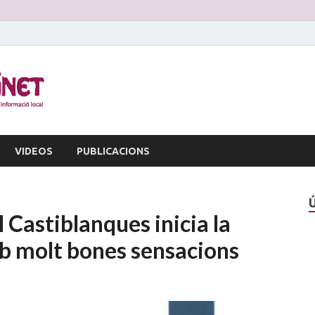
La Veu d'Alginet
Periòdic dinformació local
VIDEOS
PUBLICACIONS
l Castiblanques inicia la
 molt bones sensacions