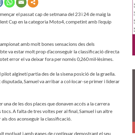
omençar el passat cap de setmana del 23 i 24 de maig la
nt Cup en la categoria Moto4, competint amb l’equip
 campionat amb molt bones sensacions des dels
te va estar molt prop d’aconseguir la classificació directa
cotet error el va deixar fora per només 0,260 mil·lèsimes.
ilot alginetí partia des de la sisena posició de la graella.
disputada, Samuel va arribar a col·locar-se primer i liderar
per una de les dos places que donaven accés a la carrera
ocs. A falta de tres voltes per al final, Samuel i un altre
 als dos aconseguir la classificació.
molt motivat i amb ganes de continuar demostrant el seu