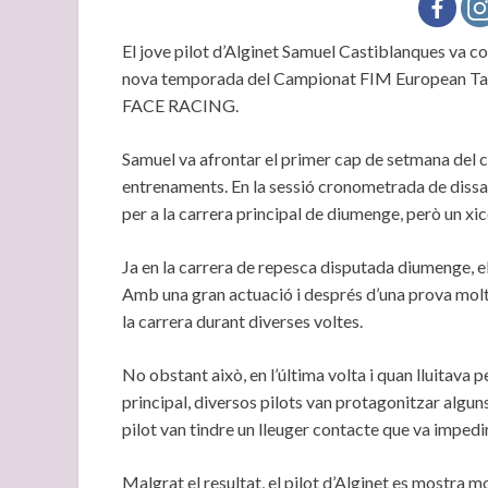
El jove pilot d’Alginet Samuel Castiblanques va c
nova temporada del Campionat FIM European Tale
FACE RACING.
Samuel va afrontar el primer cap de setmana del
entrenaments. En la sessió cronometrada de dissab
per a la carrera principal de diumenge, però un xi
Ja en la carrera de repesca disputada diumenge, el p
Amb una gran actuació i després d’una prova molt 
la carrera durant diverses voltes.
No obstant això, en l’última volta i quan lluitava 
principal, diversos pilots van protagonitzar alguns t
pilot van tindre un lleuger contacte que va impedir
Malgrat el resultat, el pilot d’Alginet es mostra 