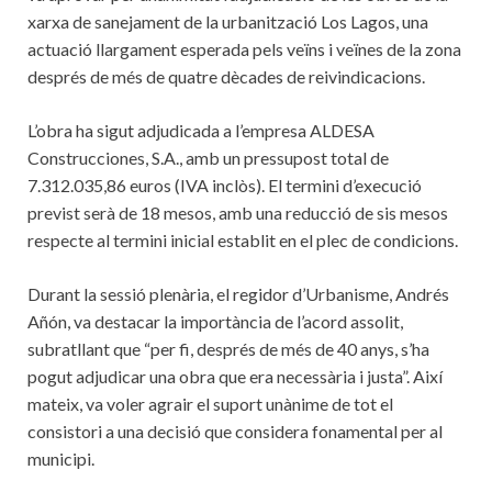
xarxa de sanejament de la urbanització Los Lagos, una
actuació llargament esperada pels veïns i veïnes de la zona
després de més de quatre dècades de reivindicacions.
L’obra ha sigut adjudicada a l’empresa ALDESA
Construcciones, S.A., amb un pressupost total de
7.312.035,86 euros (IVA inclòs). El termini d’execució
previst serà de 18 mesos, amb una reducció de sis mesos
respecte al termini inicial establit en el plec de condicions.
Durant la sessió plenària, el regidor d’Urbanisme, Andrés
Añón, va destacar la importància de l’acord assolit,
subratllant que “per fi, després de més de 40 anys, s’ha
pogut adjudicar una obra que era necessària i justa”. Així
mateix, va voler agrair el suport unànime de tot el
consistori a una decisió que considera fonamental per al
municipi.