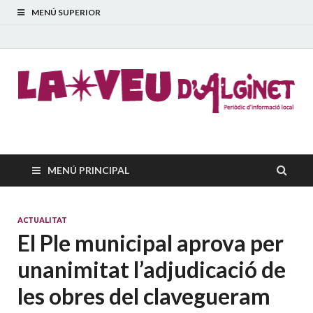
MENÚ SUPERIOR
La Veu d'Alginet
Periòdic dinformació local
MENÚ PRINCIPAL
ACTUALITAT
El Ple municipal aprova per
unanimitat l’adjudicació de
les obres del clavegueram