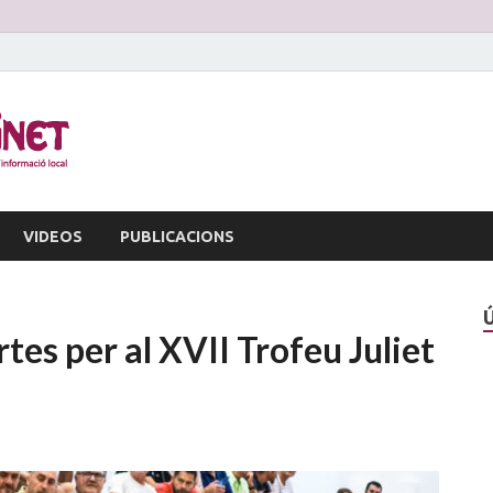
La Veu d'Alginet
Periòdic dinformació local
VIDEOS
PUBLICACIONS
rtes per al XVII Trofeu Juliet