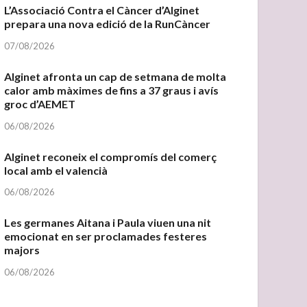
L’Associació Contra el Càncer d’Alginet
prepara una nova edició de la RunCàncer
07/08/2026
Alginet afronta un cap de setmana de molta
calor amb màximes de fins a 37 graus i avís
groc d’AEMET
06/08/2026
Alginet reconeix el compromís del comerç
local amb el valencià
06/08/2026
Les germanes Aitana i Paula viuen una nit
emocionat en ser proclamades festeres
majors
06/08/2026