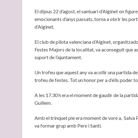
El dijous 22 d’agost, el santuari d’Alginet on figu
emocionants d’anys passats, torna a obrir les port
d’Alginet.
El club de pilota valenciana d’Alginet, organitzado
Festes Majors de la localitat, va aconseguit que a
suport de l’ajuntament.
Un trofeu que aquest any va acollir una partida de 
trofeu de festes. Tot un honor per a d’ells poder tor
A les 17.30 h era el moment de gaudir de la partida
Guillem.
Amb el trinquet ple era moment de vore a, Salva P
va formar grup amb Pere i Santi.