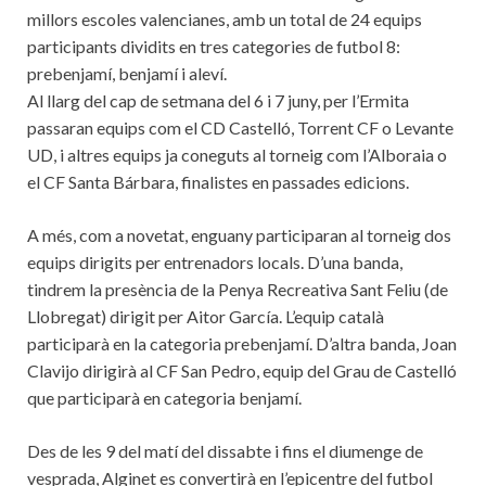
millors escoles valencianes, amb un total de 24 equips
participants dividits en tres categories de futbol 8:
prebenjamí, benjamí i aleví.
Al llarg del cap de setmana del 6 i 7 juny, per l’Ermita
passaran equips com el CD Castelló, Torrent CF o Levante
UD, i altres equips ja coneguts al torneig com l’Alboraia o
el CF Santa Bárbara, finalistes en passades edicions.
A més, com a novetat, enguany participaran al torneig dos
equips dirigits per entrenadors locals. D’una banda,
tindrem la presència de la Penya Recreativa Sant Feliu (de
Llobregat) dirigit per Aitor García. L’equip català
participarà en la categoria prebenjamí. D’altra banda, Joan
Clavijo dirigirà al CF San Pedro, equip del Grau de Castelló
que participarà en categoria benjamí.
Des de les 9 del matí del dissabte i fins el diumenge de
vesprada, Alginet es convertirà en l’epicentre del futbol