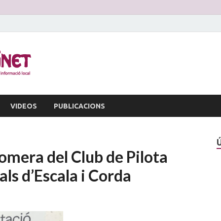
La Veu d'Alginet
Periòdic dinformació local
VIDEOS
PUBLICACIONS
omera del Club de Pilota
als d’Escala i Corda