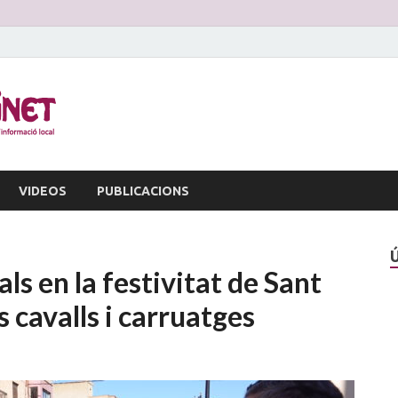
La Veu d'Alginet
Periòdic dinformació local
VIDEOS
PUBLICACIONS
ls en la festivitat de Sant
cavalls i carruatges