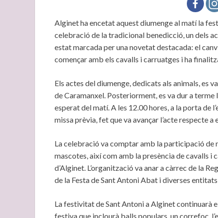
Alginet ha encetat aquest diumenge al matí la fest
celebració de la tradicional benedicció, un dels ac
estat marcada per una novetat destacada: el canvi d
començar amb els cavalls i carruatges i ha finali
Els actes del diumenge, dedicats als animals, es v
de Caramanxel. Posteriorment, es va dur a terme 
esperat del matí. A les 12.00 hores, a la porta de l
missa prèvia, fet que va avançar l’acte respecte a 
La celebració va comptar amb la participació de 
mascotes, així com amb la presència de cavalls i c
d’Alginet. L’organització va anar a càrrec de la R
de la Festa de Sant Antoni Abat i diverses entitats 
La festivitat de Sant Antoni a Alginet continuarà
festiva que inclourà balls populars, un correfoc, l