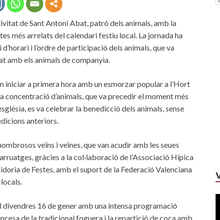
ivitat de Sant Antoni Abat, patró dels animals, amb la
tes més arrelats del calendari festiu local. La jornada ha
’horari i l’ordre de participació dels animals, que va
tzat amb els animals de companyia.
an iniciar a primera hora amb un esmorzar popular a l’Hort
la concentració d’animals, que va precedir el moment més
’església, es va celebrar la benedicció dels animals, sense
edicions anteriors.
nombrosos veïns i veïnes, que van acudir amb les seues
arruatges, gràcies a la col·laboració de l’Associació Hípica
egidoria de Festes, amb el suport de la Federació Valenciana
locals.
 el divendres 16 de gener amb una intensa programació
’encesa de la tradicional foguera i la repartició de coca amb