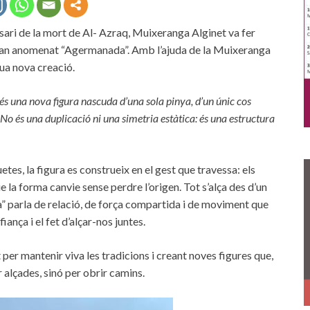
ersari de la mort de Al- Azraq, Muixeranga Alginet va fer
ue han anomenat “Agermanada”. Amb l’ajuda de la Muixeranga
eua nova creació.
és una nova figura nascuda d’una sola pinya, d’un únic cos
o és una duplicació ni una simetria estàtica: és una estructura
tes, la figura es construeix en el gest que travessa: els
 la forma canvie sense perdre l’origen. Tot s’alça des d’un
” parla de relació, de força compartida i de moviment que
ança i el fet d’alçar-nos juntes.
er mantenir viva les tradicions i creant noves figures que,
alçades, sinó per obrir camins.