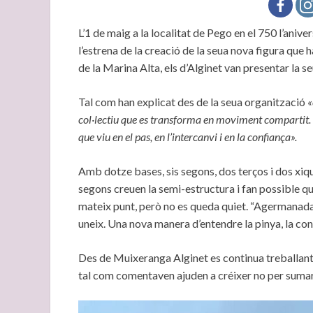
L’1 de maig a la localitat de Pego en el 750 l’aniv
l’estrena de la creació de la seua nova figura q
de la Marina Alta, els d’Alginet van presentar la s
Tal com han explicat des de la seua organització
«
col·lectiu que es transforma en moviment compartit. N
que viu en el pas, en l’intercanvi i en la confiança».
Amb dotze bases, sis segons, dos terços i dos xique
segons creuen la semi-estructura i fan possible que
mateix punt, però no es queda quiet. “Agermanada
uneix. Una nova manera d’entendre la pinya, la confi
Des de Muixeranga Alginet es continua treballant p
tal com comentaven ajuden a créixer no per sumar 