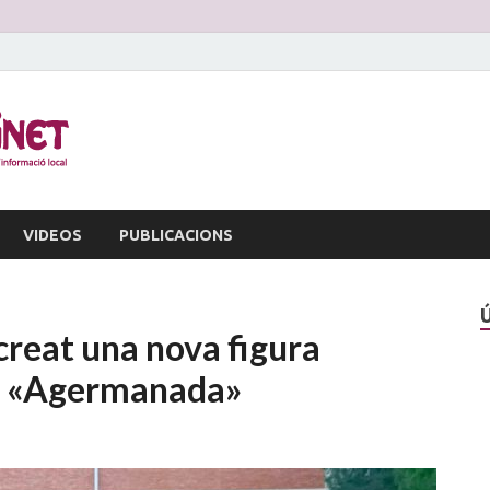
La Veu d'Alginet
Periòdic dinformació local
VIDEOS
PUBLICACIONS
creat una nova figura
a «Agermanada»