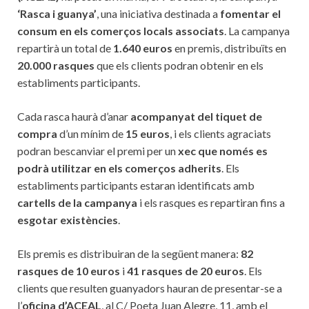
‘Rasca i guanya’
, una iniciativa destinada a
fomentar el
consum en els comerços locals associats
. La campanya
repartirà un total de
1.640 euros
en premis, distribuïts en
20.000 rasques
que els clients podran obtenir en els
establiments participants.
Cada rasca haurà d’anar
acompanyat del tiquet de
compra
d’un mínim de
15 euros
, i els clients agraciats
podran bescanviar el premi per un
xec que només es
podrà utilitzar en els comerços adherits
. Els
establiments participants estaran identificats amb
cartells de la campanya
i els rasques es repartiran fins a
esgotar existències
.
Els premis es distribuiran de la següent manera:
82
rasques de 10 euros
i
41 rasques de 20 euros
. Els
clients que resulten guanyadors hauran de presentar-se a
l’
oficina d’ACEAL
, al C/ Poeta Juan Alegre, 11, amb el