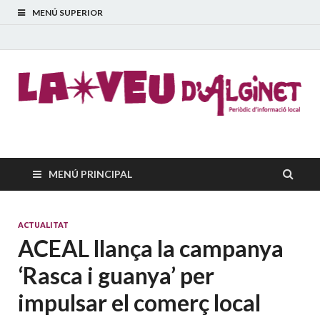
MENÚ SUPERIOR
La Veu d'Alginet
Periòdic dinformació local
MENÚ PRINCIPAL
ACTUALITAT
ACEAL llança la campanya
‘Rasca i guanya’ per
impulsar el comerç local