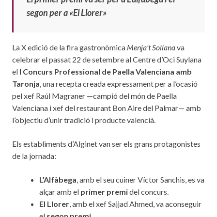
segon per a «El Llorer»
La X edició de la fira gastronòmica
Menja’t Sollana
va
celebrar el passat 22 de setembre al Centre d’Oci Suylana
el
I Concurs Professional de Paella Valenciana amb
Taronja
, una recepta creada expressament per a l’ocasió
pel xef Raúl Magraner —campió del món de Paella
Valenciana i xef del restaurant Bon Aire del Palmar— amb
l’objectiu d’unir tradició i producte valencià.
Els establiments d’Alginet van ser els grans protagonistes
de la jornada:
L’Alfàbega
, amb el seu cuiner Víctor Sanchis, es va
alçar amb el
primer premi
del concurs.
El Llorer
, amb el xef Sajjad Ahmed, va aconseguir
el
segon premi
.