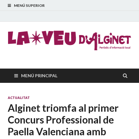
MENÚ SUPERIOR
La Veu d'Alginet
Periòdic dinformació local
MENÚ PRINCIPAL
ACTUALITAT
Alginet triomfa al primer
Concurs Professional de
Paella Valenciana amb