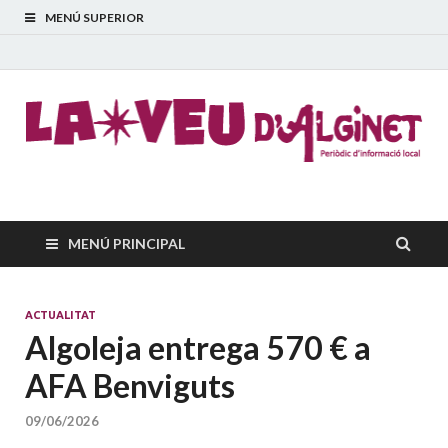
MENÚ SUPERIOR
La Veu d'Alginet
Periòdic dinformació local
MENÚ PRINCIPAL
ACTUALITAT
Algoleja entrega 570 € a
AFA Benviguts
09/06/2026