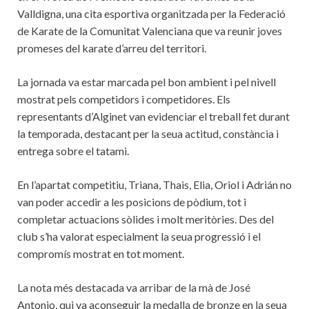
Valldigna, una cita esportiva organitzada per la Federació
de Karate de la Comunitat Valenciana que va reunir joves
promeses del karate d’arreu del territori.
La jornada va estar marcada pel bon ambient i pel nivell
mostrat pels competidors i competidores. Els
representants d’Alginet van evidenciar el treball fet durant
la temporada, destacant per la seua actitud, constància i
entrega sobre el tatami.
En l’apartat competitiu, Triana, Thais, Elia, Oriol i Adrián no
van poder accedir a les posicions de pòdium, tot i
completar actuacions sòlides i molt meritòries. Des del
club s’ha valorat especialment la seua progressió i el
compromís mostrat en tot moment.
La nota més destacada va arribar de la mà de José
Antonio, qui va aconseguir la medalla de bronze en la seua