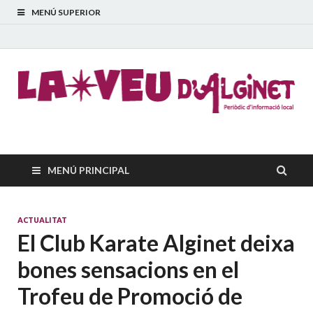
MENÚ SUPERIOR
La Veu d'Alginet
Periòdic dinformació local
MENÚ PRINCIPAL
ACTUALITAT
El Club Karate Alginet deixa
bones sensacions en el
Trofeu de Promoció de