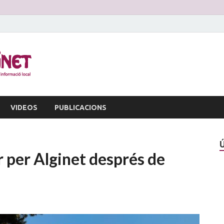
La Veu d'Alginet
Periòdic dinformació local
VIDEOS
PUBLICACIONS
r per Alginet després de