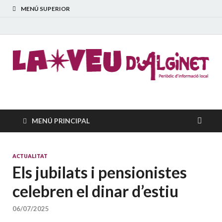
MENÚ SUPERIOR
La Veu d'Alginet
Periòdic dinformació local
MENÚ PRINCIPAL
ACTUALITAT
Els jubilats i pensionistes
celebren el dinar d’estiu
06/07/2025