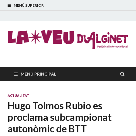
MENÚ SUPERIOR
La Veu d'Alginet
Periòdic dinformació local
MENÚ PRINCIPAL
ACTUALITAT
Hugo Tolmos Rubio es
proclama subcampionat
autonòmic de BTT