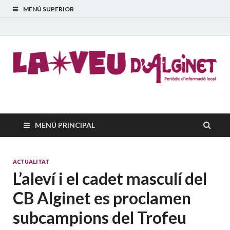
MENÚ SUPERIOR
La Veu d'Alginet
Periòdic dinformació local
MENÚ PRINCIPAL
ACTUALITAT
L’aleví i el cadet masculí del
CB Alginet es proclamen
subcampions del Trofeu