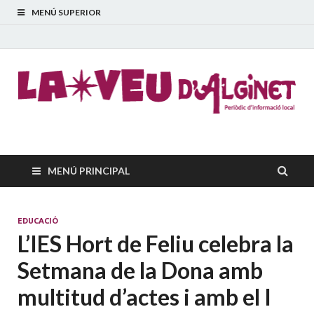
MENÚ SUPERIOR
La Veu d'Alginet
Periòdic dinformació local
MENÚ PRINCIPAL
EDUCACIÓ
L’IES Hort de Feliu celebra la
Setmana de la Dona amb
multitud d’actes i amb el I