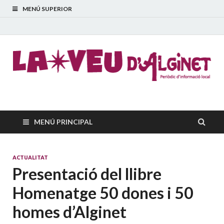
MENÚ SUPERIOR
La Veu d'Alginet
Periòdic dinformació local
MENÚ PRINCIPAL
ACTUALITAT
Presentació del llibre
Homenatge 50 dones i 50
homes d’Alginet