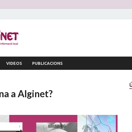
La Veu d'Alginet
Periòdic dinformació local
VIDEOS
PUBLICACIONS
na a Alginet?