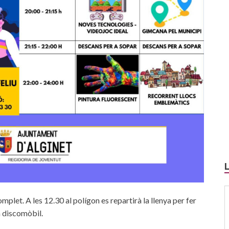
mplet. A les 12.30 al polígon es repartirà la llenya per fer
h discomòbil.