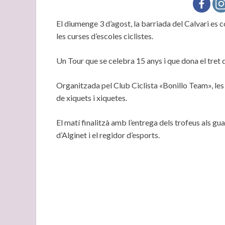
El diumenge 3 d’agost, la barriada del Calvari es c
les curses d’escoles ciclistes.
Un Tour que se celebra 15 anys i que dona el tret d’
Organitzada pel Club Ciclista «Bonillo Team», les 
de xiquets i xiquetes.
El matí finalitzà amb l’entrega dels trofeus als gu
d’Alginet i el regidor d’esports.