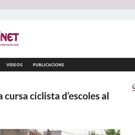
La Veu d'Alginet
Periòdic dinformació local
VIDEOS
PUBLICACIONS
cursa ciclista d’escoles al