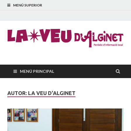
MENÚ SUPERIOR
La Veu d'Alginet
Periòdic dinformació local
MENÚ PRINCIPAL
AUTOR:
LA VEU D'ALGINET